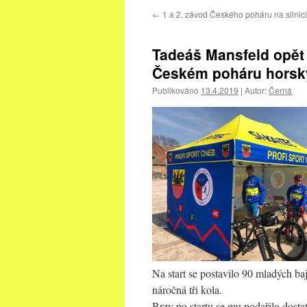
←
1 a 2. závod Českého poháru na silni
Tadeáš Mansfeld opět
Českém poháru horský
Publikováno
13.4.2019
|
Autor:
Černá
Na start se postavilo 90 mladých baj
náročná tři kola.
Brzy po startu se mu podařilo dostat