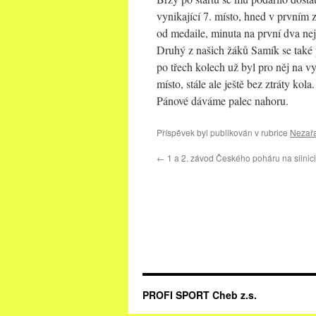
vynikající 7. místo, hned v prvním
od medaile, minuta na první dva nej
Druhý z našich žáků Samík se také p
po třech kolech už byl pro něj na vy
místo, stále ale ještě bez ztráty kola.
Pánové dáváme palec nahoru.
Příspěvek byl publikován v rubrice
Nezař
←
1 a 2. závod Českého poháru na silni
PROFI SPORT Cheb z.s.