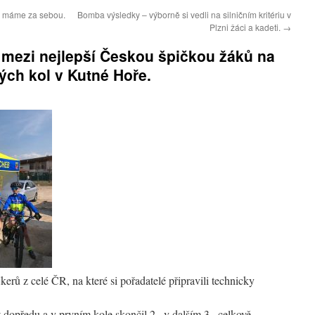
ci máme za sebou.
Bomba výsledky – výborně si vedli na silničním kritériu v
Plzni žáci a kadeti.
→
 mezi nejlepší Českou špičkou žáků na
ch kol v Kutné Hoře.
kerů z celé ČR, na které si pořadatelé připravili technicky
 dopředu a v prvním kole skončil 2., v dalším 3., celkově