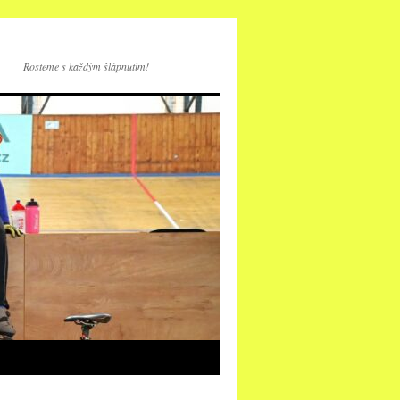
Rosteme s každým šlápnutím!