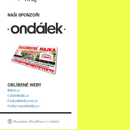
NAŠI SPONZOŘI
OBLÍBENÉ WEBY
Bikeri.cz
Cyklistikakk.cz
Ceskyatletickysvaz.cz
Ceskysvazcyklistiky.cz
Používáme WordPress (v češtině).