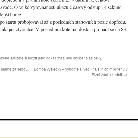
 závodě. O velké vyrovnanosti ukazuje časový odstup 14 sekund
lepší borce.
o startu probojovaval až z posledních startovních pozic dopředu,
nikající čtyřicítce. V posledním kole mu došlo a propadl se na 83.
azené
. Můžete si uložit jeho
odkaz
mezi své oblíbené záložky.
ci máme za sebou.
Bomba výsledky – výborně si vedli na silničním kritériu v
Plzni žáci a kadeti.
→