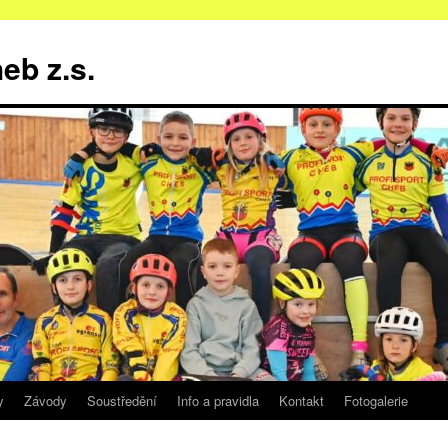
b z.s.
y
Závody
Soustředění
Info a pravidla
Kontakt
Fotogalerie