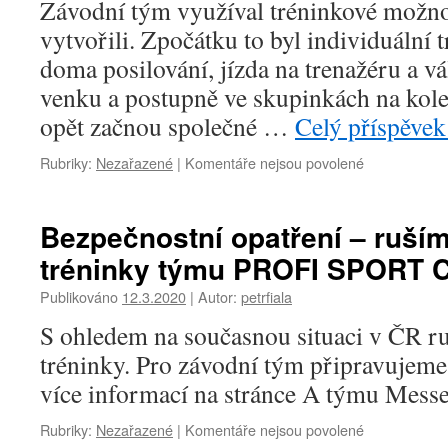
Závodní tým využíval tréninkové možnos
pravidelně
na
vytvořili. Zpočátku to byl individuální 
stránce
doma posilování, jízda na trenažéru a vá
facebook
PROFI
venku a postupně ve skupinkách na kol
SPORT
opět začnou společné …
Celý příspěve
Cheb
u
Rubriky:
Nezařazené
|
Komentáře nejsou povolené
textu
s
názvem
Bezpečnostní opatření – ruší
Další
tréninky týmu PROFI SPORT 
část
sezóny
Publikováno
12.3.2020
|
Autor:
petrfiala
2020
pokračuje.
S ohledem na současnou situaci v ČR r
tréninky. Pro závodní tým připravujeme 
více informací na stránce A týmu Messe
u
Rubriky:
Nezařazené
|
Komentáře nejsou povolené