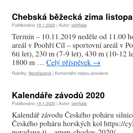
textu
s
názvem
Chebská běžecká zima listopa
Bezpečnostn
opatření
Publikováno
19.1.2020
|
Autor:
petrfiala
–
Termín – 10.11.2019 neděle od 11.00 ho
rušíme
do
areál v Poohří Cíl – sportovní areál v P
odvolání
6ti let), 230 m (7-9 let), 430 m (10-12 l
tréninky
týmu
1800 m …
Celý příspěvek
→
PROFI
SPORT
u
Rubriky:
Nezařazené
|
Komentáře nejsou povolené
Cheb.
textu
s
názvem
Kalendáře závodů 2020
Chebská
běžecká
Publikováno
19.1.2020
|
Autor:
petrfiala
zima
Kalendář závodu Českého poháru silnic
listopad
–
Českého poháru horských kol https://cy
únor
poradane-tj…amen-chodov-2020/ ‎