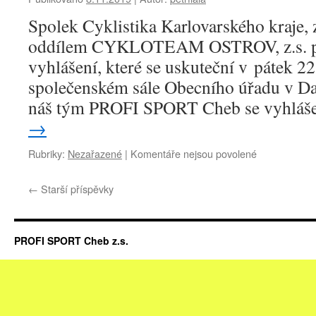
poháru
horských
Spolek Cyklistika Karlovarského kraje, z
kol
oddílem CYKLOTEAM OSTROV, z.s. při
vyhlášení, které se uskuteční v pátek 22
společenském sále Obecního úřadu v Da
náš tým PROFI SPORT Cheb se vyhlá
→
u
Rubriky:
Nezařazené
|
Komentáře nejsou povolené
textu
s
←
Starší příspěvky
názvem
SLAVNOSTN
VYHLÁŠENÍ
VÍTĚZŮ
PROFI SPORT Cheb z.s.
CKK
POHÁRŮ
A
ZÁVODNÍKŮ
V