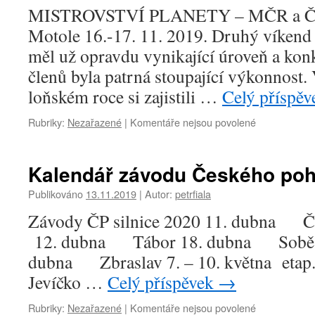
SCM
MISTROVSTVÍ PLANETY – MČR a ČP 
Motole 16.-17. 11. 2019. Druhý víken
měl už opravdu vynikající úroveň a kon
členů byla patrná stoupající výkonnost. 
loňském roce si zajistili …
Celý příspě
u
Rubriky:
Nezařazené
|
Komentáře nejsou povolené
textu
s
názvem
Kalendář závodu Českého pohá
Mistrovství
PLANETY
Publikováno
13.11.2019
|
Autor:
petrfiala
MČR
Závody ČP silnice 2020 11. dubna 
a
ČP
12. dubna Tábor 18. dubn
na
dubna Zbraslav 7. – 10. května etap
dráze
Praha
Jevíčko …
Celý příspěvek
→
Motol.
u
Rubriky:
Nezařazené
|
Komentáře nejsou povolené