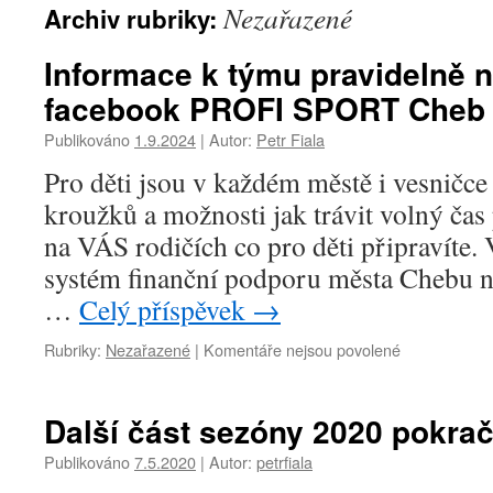
Nezařazené
Archiv rubriky:
Informace k týmu pravidelně n
facebook PROFI SPORT Cheb
Publikováno
1.9.2024
|
Autor:
Petr Fiala
Pro děti jsou v každém městě i vesničce
kroužků a možnosti jak trávit volný čas 
na VÁS rodičích co pro děti připravíte
systém finanční podporu města Chebu 
…
Celý příspěvek
→
u
Rubriky:
Nezařazené
|
Komentáře nejsou povolené
textu
s
názvem
Další část sezóny 2020 pokrač
Informace
k
Publikováno
7.5.2020
|
Autor:
petrfiala
týmu