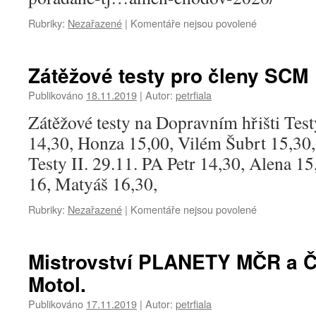
u
Rubriky:
Nezařazené
|
Komentáře nejsou povolené
textu
s
názvem
Zátěžové testy pro členy SCM
Kalendáře
závodů
Publikováno
18.11.2019
|
Autor:
petrfiala
2020
Zátěžové testy na Dopravním hřišti Test
14,30, Honza 15,00, Vilém Šubrt 15,30, 
Testy II. 29.11. PA Petr 14,30, Alena 
16, Matyáš 16,30,
u
Rubriky:
Nezařazené
|
Komentáře nejsou povolené
textu
s
názvem
Mistrovství PLANETY MČR a Č
Zátěžové
Motol.
testy
pro
Publikováno
17.11.2019
|
Autor:
petrfiala
členy