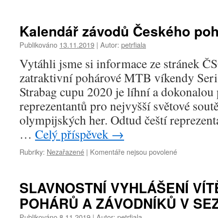
textu
s
názvem
Kalendář závodů Českého poh
Kalendář
závodu
Publikováno
13.11.2019
|
Autor:
petrfiala
Českého
Vytáhli jsme si informace ze stránek 
poháru
silnice
zatraktivní pohárové MTB víkendy Ser
Strabag cupu 2020 je líhní a dokonalou
reprezentantů pro nejvyšší světové soutě
olympijských her. Odtud čeští reprezent
…
Celý příspěvek
→
u
Rubriky:
Nezařazené
|
Komentáře nejsou povolené
textu
s
názvem
SLAVNOSTNÍ VYHLÁŠENÍ VÍT
Kalendář
POHÁRŮ A ZÁVODNÍKŮ V SE
závodů
Českého
Publikováno
8.11.2019
|
Autor:
petrfiala