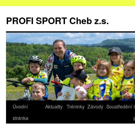
Přejít
k
PROFI SPORT Cheb z.s.
obsahu
webu
Úvodní
Aktuality
Tréninky
Závody
Soustředění
stránka