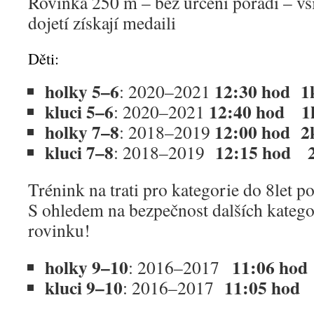
Rovinka 250 m – bez určení pořadí – vši
dojetí získají medaili
Děti:
holky 5–6
12:30 hod 1
: 2020–2021
kluci 5–6
12:40 hod 1
: 2020–2021
holky 7–8
12:00 hod 2
: 2018–2019
kluci 7–8
12:15 hod
: 2018–2019
Trénink na trati pro kategorie do 8let 
S ohledem na bezpečnost dalších kateg
rovinku!
holky 9–10
11:06 hod
: 2016–2017
kluci 9–10
11:05 hod
: 2016–2017