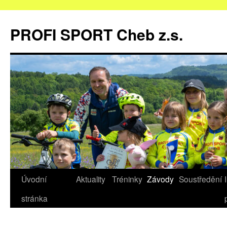
Přejít
k
PROFI SPORT Cheb z.s.
obsahu
webu
Úvodní
Aktuality
Tréninky
Závody
Soustředění
stránka