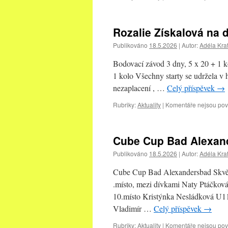
Rozalie Získalová na 
Publikováno
18.5.2026
|
Autor:
Adéla Kra
Bodovací závod 3 dny, 5 x 20 + 1 
1 kolo Všechny starty se udržela v 
nezaplacení , …
Celý příspěvek
→
Rubriky:
Aktuality
|
Komentáře nejsou po
Cube Cup Bad Alexan
Publikováno
18.5.2026
|
Autor:
Adéla Kra
Cube Cup Bad Alexandersbad Skvělé
.místo, mezi dívkami Naty Ptáčková
10.místo Kristýnka Nesládková U11
Vladimír …
Celý příspěvek
→
Rubriky:
Aktuality
|
Komentáře nejsou po