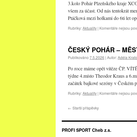
3.kolo Pohár Plzeňského kraje XCO 
všem za účast. Od nás tentokrát menš
Ptáčková mezi holkami do 6ti let o
Rubriky:
Aktuality
|
Komentáře nejsou po
ČESKÝ POHÁR – MĚST
Publikováno
7.5.2026
|
Autor:
Adéla Krat
Po roce máme opět vítěze ČP. VÍTĚ
týdne 4.místo Theodor Kraus a 6.mís
začátek bajkové sezóny v Českém 
Rubriky:
Aktuality
|
Komentáře nejsou po
←
Starší příspěvky
PROFI SPORT Cheb z.s.