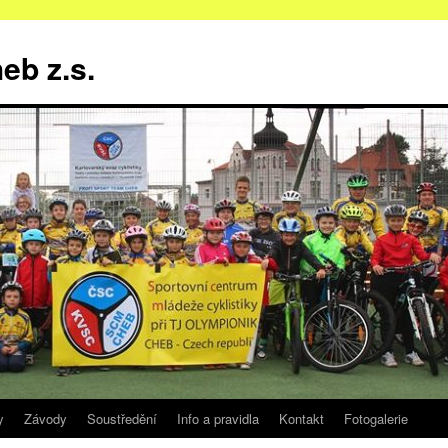
b z.s.
y
Závody
Soustředění
Info a pravidla
Kontakt
Fotogalerie