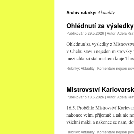
Aktuality
Archiv rubriky:
Ohlédnutí za výsledky 
Publikováno
29.5.2026
|
Autor:
Adéla Kra
Ohlédnutí za výsledky z Mistrovstv
v Chebu slavili nejeden mistrovský 
mezi chlapci stal mistrem kraje Th
Rubriky:
Aktuality
|
Komentáře nejsou po
Mistrovství Karlovars
Publikováno
18.5.2026
|
Autor:
Adéla Kra
16.5. Proběhlo Mistrovství Karlova
nakonec velmi příjemně a tak nic ne
všichni mákli a nakonec se nám, d
Rubriky:
Aktuality
|
Komentáře nejsou po