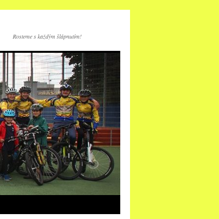
Rosteme s každým šlápnutím!