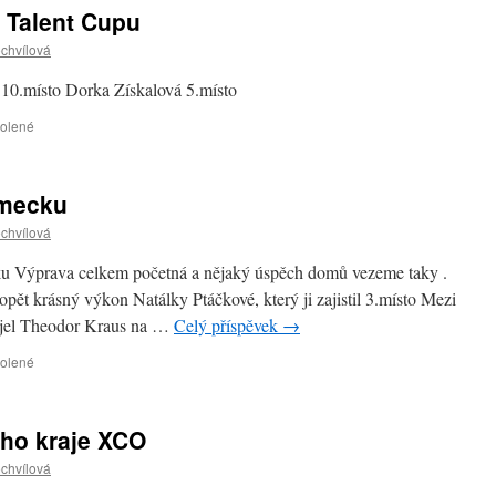
názvem
 Talent Cupu
Víkend
na
ochvílová
vícero
frontách.
 10.místo Dorka Získalová 5.místo
u
volené
textu
s
názvem
ěmecku
XCO
Kralovice
ochvílová
v
rámci
 Výprava celkem početná a nějaký úspěch domů vezeme taky .
Talent
opět krásný výkon Natálky Ptáčkové, který ji zajistil 3.místo Mezi
Cupu
 dojel Theodor Kraus na …
Celý příspěvek
→
u
volené
textu
s
názvem
ého kraje XCO
1.kolo
Cube
ochvílová
Cup