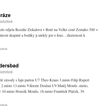
textu
s
názvem
dráze
Mistrovství
Karlovarského
tochvílová
kraje
v
kolo odjela Rozálie Získalová v Brně na Velké ceně Zemako 500 +
Chebu
hlavní skupině a bodíky ji utekly jen o fous…zkušenosti k
u
volené
textu
s
názvem
dersbad
Rozalie
Získalová
tochvílová
na
dráze
 závody s fajn partou U7 Theo Kraus 3.místo Filip Rupert
 2.místo 13.místo Viktorie Dražná U9 Matěj Moulis .místo,
 10.místo Honzík Moulis, 18.místo František Ptáček, 39.
u
volené