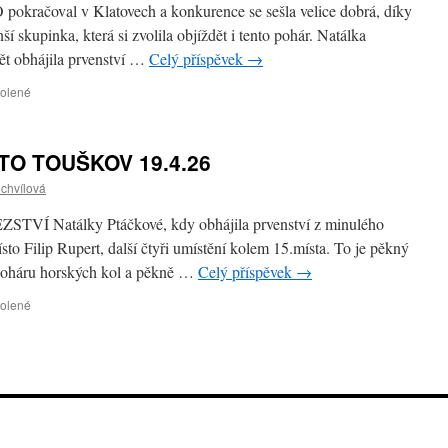
v
pokračoval v Klatovech a konkurence se sešla velice dobrá, díky
Německu
í skupinka, která si zvolila objíždět i tento pohár. Natálka
pět obhájila prvenství …
Celý příspěvek
→
u
volené
textu
s
názvem
O TOUŠKOV 19.4.26
3.kolo
Pohár
ochvílová
Plzeňského
kraje
ZSTVÍ Natálky Ptáčkové, kdy obhájila prvenství z minulého
XCO
to Filip Rupert, další čtyři umístění kolem 15.místa. To je pěkný
poháru horských kol a pěkně …
Celý příspěvek
→
u
volené
textu
s
názvem
ČESKÝ
POHÁR
–
MĚSTO
TOUŠKOV