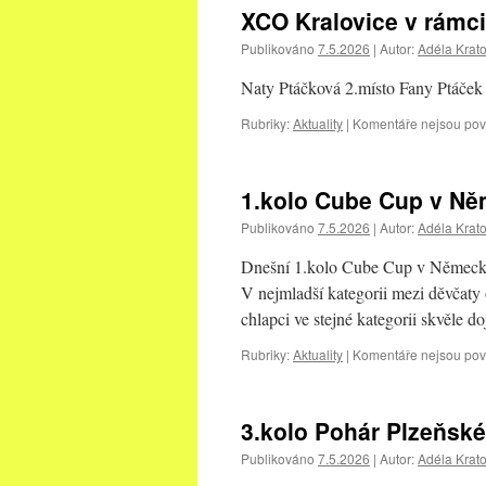
XCO Kralovice v rámci
Publikováno
7.5.2026
|
Autor:
Adéla Krat
Naty Ptáčková 2.místo Fany Ptáček
Rubriky:
Aktuality
|
Komentáře nejsou po
1.kolo Cube Cup v N
Publikováno
7.5.2026
|
Autor:
Adéla Krat
Dnešní 1.kolo Cube Cup v Německu
V nejmladší kategorii mezi děvčaty 
chlapci ve stejné kategorii skvěle
Rubriky:
Aktuality
|
Komentáře nejsou po
3.kolo Pohár Plzeňsk
Publikováno
7.5.2026
|
Autor:
Adéla Krat