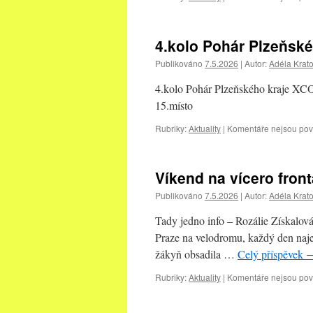
4.kolo Pohár Plzeňsk
Publikováno
7.5.2026
|
Autor:
Adéla Krat
4.kolo Pohár Plzeňského kraje XCO
15.místo
Rubriky:
Aktuality
|
Komentáře nejsou po
Víkend na vícero front
Publikováno
7.5.2026
|
Autor:
Adéla Krat
Tady jedno info – Rozálie Získalo
Praze na velodromu, každý den najet
žákyň obsadila …
Celý příspěvek
Rubriky:
Aktuality
|
Komentáře nejsou po