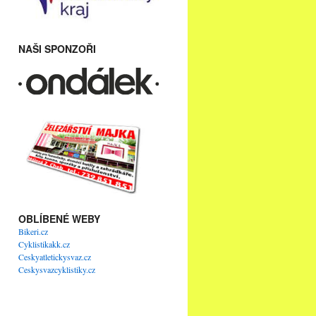
NAŠI SPONZOŘI
OBLÍBENÉ WEBY
Bikeri.cz
Cyklistikakk.cz
Ceskyatletickysvaz.cz
Ceskysvazcyklistiky.cz