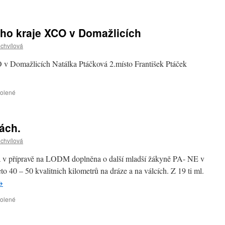
textu
s
názvem
ého kraje XCO v Domažlicích
Cube
Cup
ochvílová
Bad
Alexandersbad
 v Domažlicích Natálka Ptáčková 2.místo František Ptáček
u
volené
textu
s
názvem
ách.
4.kolo
Pohár
ochvílová
Plzeňského
kraje
vá v přípravě na LODM doplněna o další mladší žákyně PA- NE v
XCO
o 40 – 50 kvalitnich kilometrů na dráze a na válcích. Z 19 ti ml.
v
→
Domažlicích
u
volené
textu
s