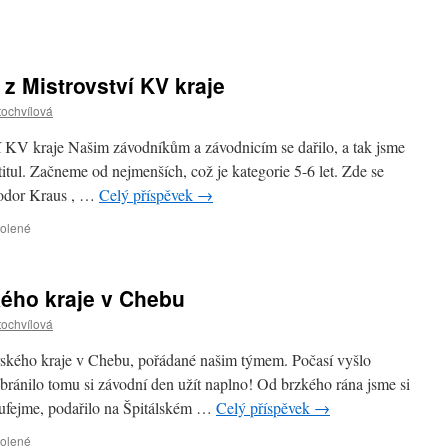
z Mistrovství KV kraje
tochvílová
í KV kraje Našim závodníkům a závodnicím se dařilo, a tak jsme
titul. Začneme od nejmenších, což je kategorie 5-6 let. Zde se
eodor Kraus , …
Celý příspěvek
→
u
volené
textu
s
názvem
kého kraje v Chebu
Ohlédnutí
za
tochvílová
výsledky
z
rského kraje v Chebu, pořádané našim týmem. Počasí vyšlo
Mistrovství
bránilo tomu si závodní den užít naplno! Od brzkého rána jsme si
KV
oufejme, podařilo na Špitálském …
Celý příspěvek
→
kraje
u
volené