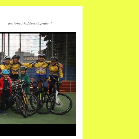
Rosteme s každým šlápnutím!