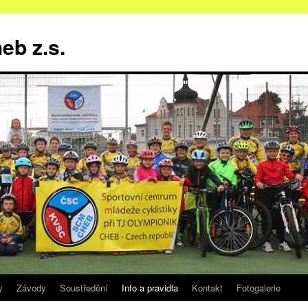
b z.s.
y
Závody
Soustředění
Info a pravidla
Kontakt
Fotogalerie