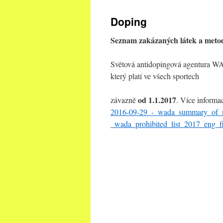
Doping
Seznam zakázaných látek a meto
Světová antidopingová agentura WA
který platí ve všech sportech
od 1.1.2017
závazně
. Více informa
2016-09-29_-_wada_summary_of_mo
_wada_prohibited_list_2017_eng_fi