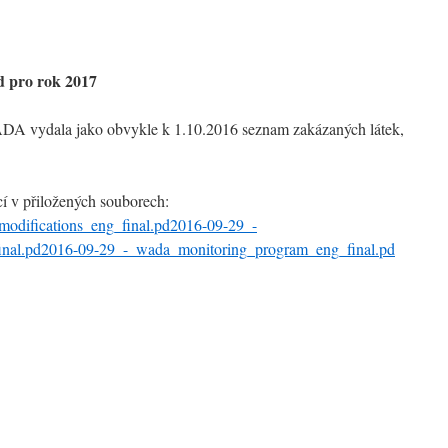
d pro rok 2017
DA vydala jako obvykle k 1.10.2016 seznam zakázaných látek,
cí v přiložených souborech:
difications_eng_final.pd
2016-09-29_-
nal.pd
2016-09-29_-_wada_monitoring_program_eng_final.pd