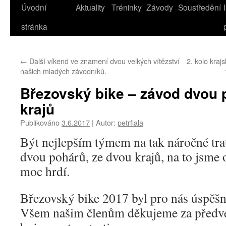
Úvodní
Aktuality
Tréninky
Závody
Soustředění
stránka
←
Další víkend ve znamení dvou velkých vítězství
2. kolo kraj
našich mladých závodníků.
Březovský bike – závod dvou 
krajů
Publikováno
3.6.2017
|
Autor:
petrfiala
Být nejlepším týmem na tak náročné trat
dvou pohárů, ze dvou krajů, na to jsme
moc hrdí.
Březovský bike 2017 byl pro nás úspěšn
Všem našim členům děkujeme za předv