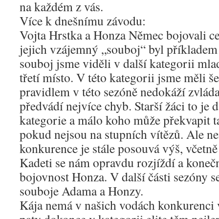
na každém z vás.
Více k dnešnímu závodu:
Vojta Hrstka a Honza Němec bojovali cel
jejich vzájemný „souboj“ byl příkladem 
souboj jsme viděli v další kategorii mla
třetí místo. V této kategorii jsme měli še
pravidlem v této sezóně nedokáží zvláda
předvádí nejvíce chyb. Starší žáci to je 
kategorie a málo koho může překvapit 
pokud nejsou na stupních vítězů. Ale n
konkurence je stále posouvá výš, včetně j
Kadeti se nám opravdu rozjíždí a konečn
bojovnost Honza. V další části sezóny s
souboje Adama a Honzy.
Kája nemá v našich vodách konkurenci v