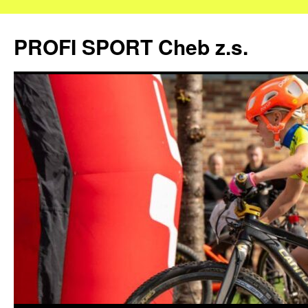
Přejít
k
PROFI SPORT Cheb z.s.
obsahu
webu