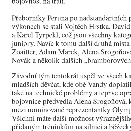
bojovnost na trati.
Přeborníky Peruna po nadstandartních
výkonech se stali Vojtěch Hrstka, Davi
a Karel Tyrpekl, což jsou všechny kateg
juniory. Navíc k tomu další druhá míst
Zoaitter, Adam Marek, Alena Srogoňová,
Novák a několik dalších „bramborových
Závodní tým tentokrát uspěl ve všech k
mladších děvčat, kde obě Vandy doplatil
také na technické problémy a teprve o
bojovnice předvedla Alena Srogoňová, k
mezi nominované reprezentantky Olymp
Všichni máte další možnost výraznějšíh
přidaným tréninkům na silnici a běžeck