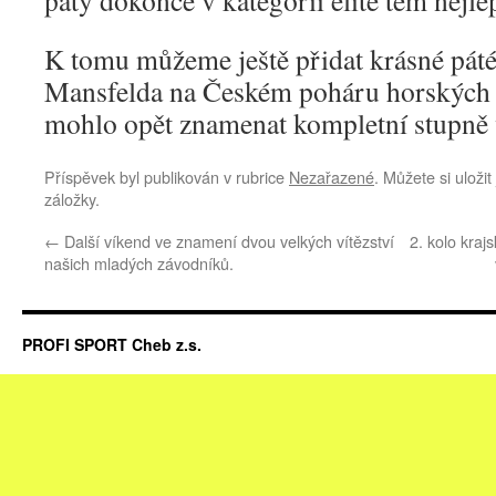
paty dokonce v kategorii elite těm nejle
K tomu můžeme ještě přidat krásné pát
Mansfelda na Českém poháru horských k
mohlo opět znamenat kompletní stupně 
Příspěvek byl publikován v rubrice
Nezařazené
. Můžete si uloži
záložky.
←
Další víkend ve znamení dvou velkých vítězství
2. kolo kraj
našich mladých závodníků.
PROFI SPORT Cheb z.s.