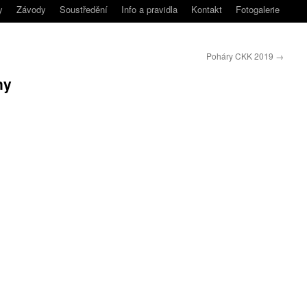
y
Závody
Soustředění
Info a pravidla
Kontakt
Fotogalerie
Poháry CKK 2019
→
ny