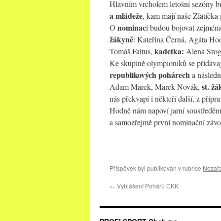
Hlavním vrcholem letošní sezóny b
a mládeže
, kam mají naše Zlatíčka př
nominac
O
i budou bojovat zejmén
žákyně
: Kateřina Černá, Agáta Ho
kadetka:
Tomáš Faltus,
Alena Srog
Ke skupině olympioniků se přidáva
republikových pohárech
a následn
st. žá
Adam Marek, Marek Novák,
nás překvapí i někteří další, z pří
Hodně nám napoví jarní soustředění
a samozřejmě první nominační závo
Příspěvek byl publikován v rubrice
Nezař
←
Vyhlášení Pohárů CKK