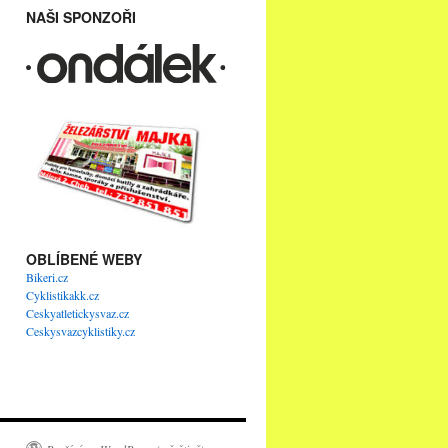
NAŠI SPONZOŘI
OBLÍBENÉ WEBY
Bikeri.cz
Cyklistikakk.cz
Ceskyatletickysvaz.cz
Ceskysvazcyklistiky.cz