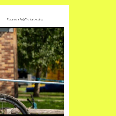
Rosteme s každým šlápnutím!