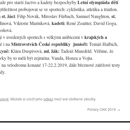
Letní olympiáda dětí
ude pro starší žactvo a kadety bezpochyby
íležitost probojovat se ve sportech: cyklistika, atletika a triatlon.
st.
žáci
st.
a
: Filip Novák, Miroslav Fürbach, Samuel Naughton,
kadeti:
dinová, Viktorie Marinková,
René Zoaitter, David Goga,
oňová.
krajských a
jí v uvedených sportech s velkými ambicemi v
Mistrovstvích České republiky
junioři:
ě i na
Tomáš Halbich,
kyně:
ml. žák:
Klára Duspivová,
Tadeáš Mansfeld. Věříme, že
pravky by to měli být zejména: Vanda, Honza a Vojta.
 na velodromu konané 17-22.2.2019, dále březnové zátěžové testy
dy.
azené
. Můžete si uložit jeho
odkaz
mezi své oblíbené záložky.
Poháry CKK 2019
→