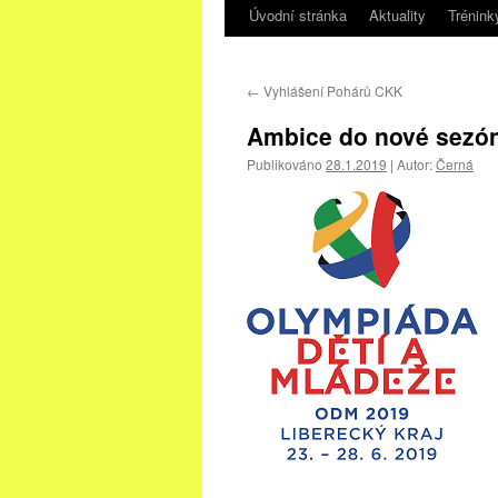
Úvodní stránka
Aktuality
Trénink
←
Vyhlášení Pohárů CKK
Ambice do nové sezó
Publikováno
28.1.2019
|
Autor:
Černá