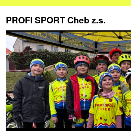
Přejít
k
PROFI SPORT Cheb z.s.
obsahu
webu