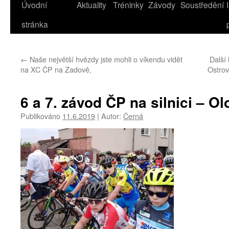
Úvodní
Aktuality
Tréninky
Závody
Soustředění
stránka
←
Naše největší hvězdy jste mohli o víkendu vidět
Další
na XC ČP na Zadově,
Ostrov
6 a 7. závod ČP na silnici – 
Publikováno
11.6.2019
|
Autor:
Černá