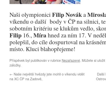
Filip Novák
Mirosl
Naši olympionici
a
víkendu o další body v ČP na silnici, t
sobotním kritériu se klukům vedlo, skon
Filip
Míra
16.,
hned za ním 17. V nedě
polepšil, do cíle dospurtoval na krásné
místo. Kluci blahopřejeme!
Příspěvek byl publikován v rubrice
Nezařazené
. Můžete si uloži
záložky.
←
Naše největší hvězdy jste mohli o víkendu vidět
Další
na XC ČP na Zadově,
Ostrov