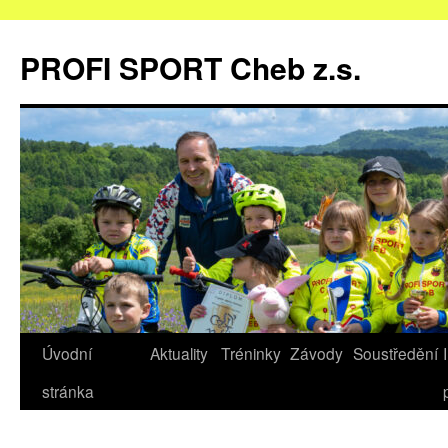
Přejít
k
PROFI SPORT Cheb z.s.
obsahu
webu
Úvodní
Aktuality
Tréninky
Závody
Soustředění
stránka