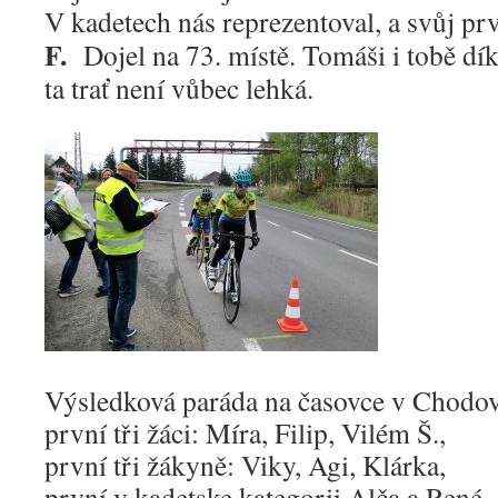
V kadetech nás reprezentoval, a svůj prv
F.
Dojel na 73. místě. Tomáši i tobě dí
ta trať není vůbec lehká.
Výsledková paráda na časovce v Chodov
první tři žáci: Míra, Filip, Vilém Š.,
první tři žákyně: Viky, Agi, Klárka,
první v kadetske kategorii Alča a René,