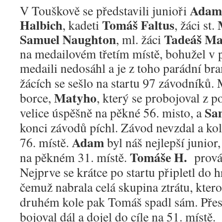
Adam
V Touškově se představili junioři
Halbich
Tomáš Faltus
, kadeti
, žáci st.
Samuel Naughton
Tadeáš Ma
, ml. žáci
na medailovém třetím místě, bohužel v 
medaili nedosáhl a je z toho parádní b
žácích se sešlo na startu 97 závodníků.
Matyho
borce,
, který se probojoval z p
Sa
velice úspěšně na pěkné 56. misto, a
konci závodů píchl. Závod nevzdal a kolo
Adam
76. místě.
byl náš nejlepší junior,
Tomáše
H.
na pěkném 31. místě.
prová
Nejprve se krátce po startu připletl
do h
čemuž nabrala celá skupina ztrátu, ktero
druhém kole pak Tomáš spadl sám. Přes
bojoval dál a dojel do cíle na 51. místě.