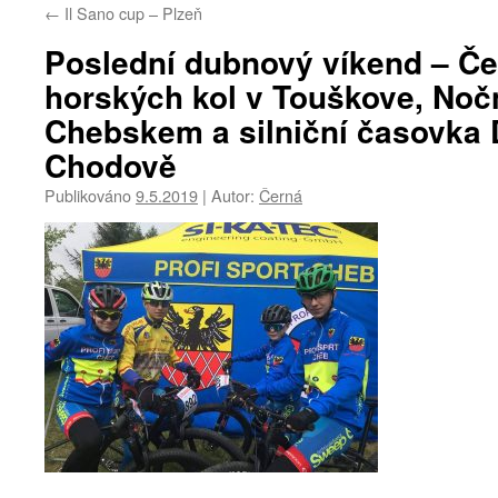
←
Il Sano cup – Plzeň
Poslední dubnový víkend – Č
horských kol v Touškove, Noč
Chebskem a silniční časovka 
Chodově
Publikováno
9.5.2019
|
Autor:
Černá