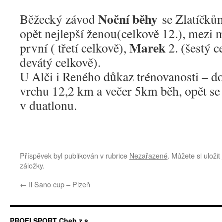
Noční běhy
Běžecký závod
se Zlatíčků
opět nejlepší ženou(celkově 12.), mezi
Marek
první ( třetí celkově),
2. (šestý c
devátý celkově).
U Alči i Reného důkaz trénovanosti – d
vrchu 12,2 km a večer 5km běh, opět s
v duatlonu.
Příspěvek byl publikován v rubrice
Nezařazené
. Můžete si uloži
záložky.
←
Il Sano cup – Plzeň
PROFI SPORT Cheb z.s.