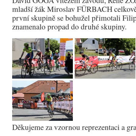
David GOGA vítězem závodu, René ZO
mladší žák Miroslav FÜRBACH celkově 
první skupině se bohužel přimotali Fili
znamenalo propad do druhé skupiny.
Děkujeme za vzornou reprezentaci a gr