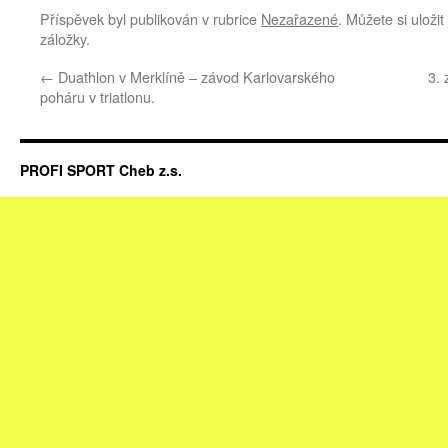
Příspěvek byl publikován v rubrice
Nezařazené
. Můžete si uloži
záložky.
←
Duathlon v Merklíně – závod Karlovarského
3.
poháru v triatlonu.
PROFI SPORT Cheb z.s.