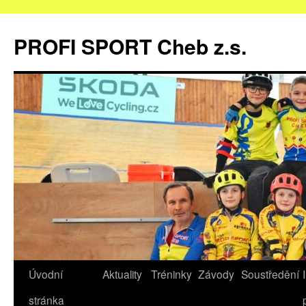
Přejít
k
PROFI SPORT Cheb z.s.
obsahu
webu
Úvodní
Aktuality
Tréninky
Závody
Soustředění
stránka