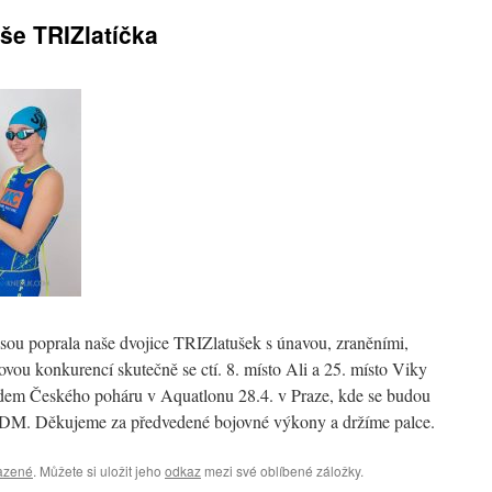
še TRIZlatíčka
isou poprala naše dvojice TRIZlatušek s únavou, zraněními,
vou konkurencí skutečně se ctí. 8. místo Ali a 25. místo Viky
odem Českého poháru v Aquatlonu 28.4. v Praze, kde se budou
ODM. Děkujeme za předvedené bojovné výkony a držíme palce.
azené
. Můžete si uložit jeho
odkaz
mezi své oblíbené záložky.