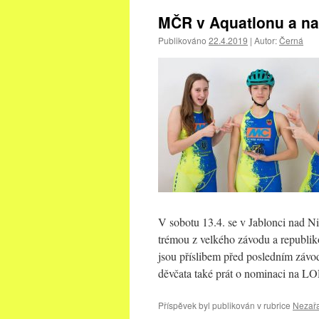
MČR v Aquatlonu a na
Publikováno
22.4.2019
|
Autor:
Černá
V sobotu 13.4. se v Jablonci nad N
trémou z velkého závodu a republiko
jsou příslibem před posledním záv
děvčata také prát o nominaci na L
Příspěvek byl publikován v rubrice
Nezař