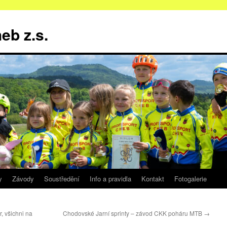
b z.s.
y
Závody
Soustředění
Info a pravidla
Kontakt
Fotogalerie
, všichni na
Chodovské Jarní sprinty – závod CKK poháru MTB
→