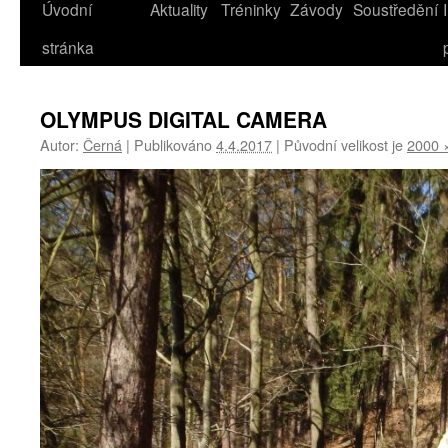
Úvodní
Aktuality
Tréninky
Závody
Soustředění
stránka
OLYMPUS DIGITAL CAMERA
Autor:
Černá
|
Publikováno
4.4.2017
|
Původní velikost je
2000 