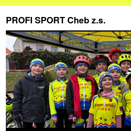
Přejít
k
PROFI SPORT Cheb z.s.
obsahu
webu