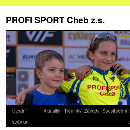
Přejít
k
PROFI SPORT Cheb z.s.
obsahu
webu
Úvodní
Aktuality
Tréninky
Závody
Soustředění
stránka