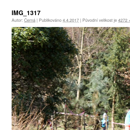
IMG_1317
Autor:
Černá
|
Publikováno
4.4.2017
|
Původní velikost je
4272 