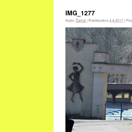
IMG_1277
Autor:
Černá
|
Publikováno
4.4.2017
|
Půvo