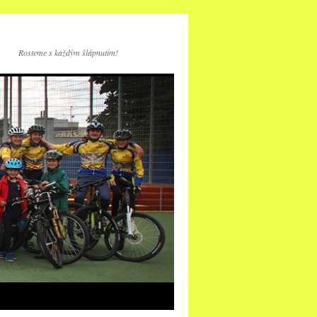
Rosteme s každým šlápnutím!