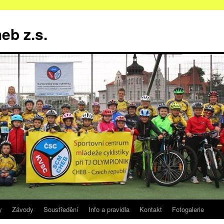
b z.s.
y
Závody
Soustředění
Info a pravidla
Kontakt
Fotogalerie