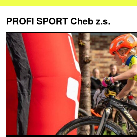
Přejít
k
PROFI SPORT Cheb z.s.
obsahu
webu