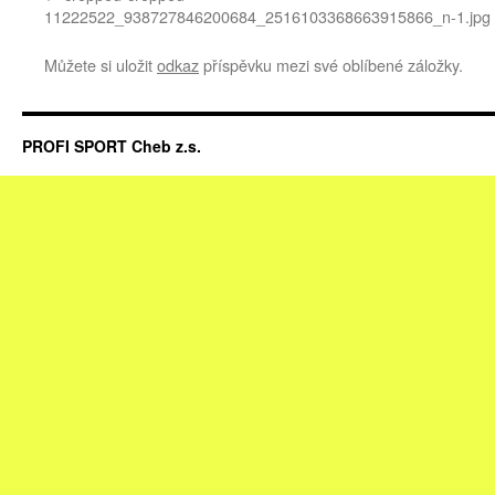
11222522_938727846200684_2516103368663915866_n-1.jpg
Můžete si uložit
odkaz
příspěvku mezi své oblíbené záložky.
PROFI SPORT Cheb z.s.