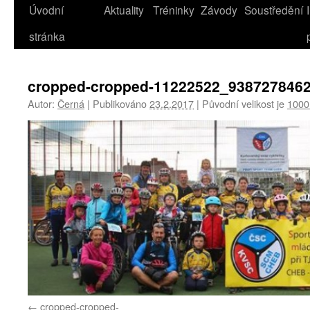
Úvodní
Aktuality
Tréninky
Závody
Soustředění
stránka
cropped-cropped-11222522_9387278462
Autor:
Černá
|
Publikováno
23.2.2017
|
Původní velikost je
1000
cropped-cropped-