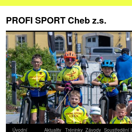
Přejít
k
PROFI SPORT Cheb z.s.
obsahu
webu
Úvodní
Aktuality
Tréninky
Závody
Soustředění