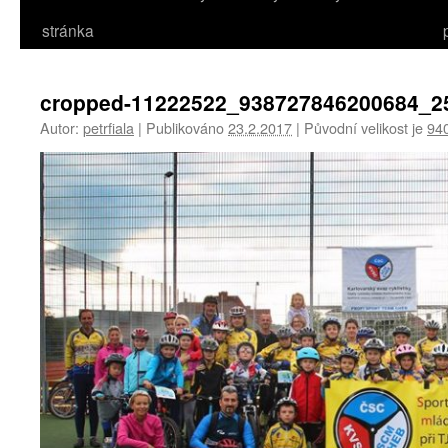
stránka
cropped-11222522_938727846200684_2
Autor:
petrfiala
|
Publikováno
23.2.2017
|
Původní velikost je
94