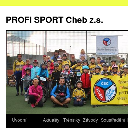
Přejít
k
PROFI SPORT Cheb z.s.
obsahu
webu
Úvodní
Aktuality
Tréninky
Závody
Soustředění