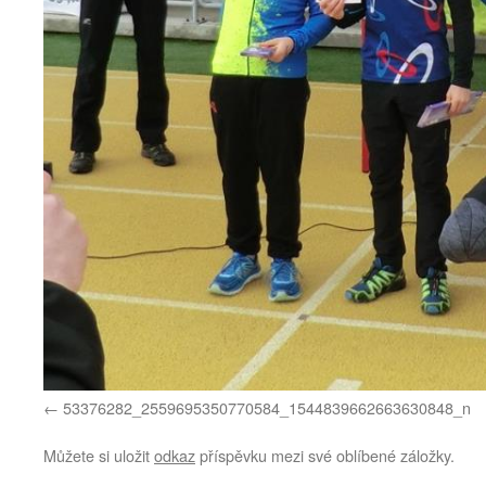
53376282_2559695350770584_1544839662663630848_n
Můžete si uložit
odkaz
příspěvku mezi své oblíbené záložky.