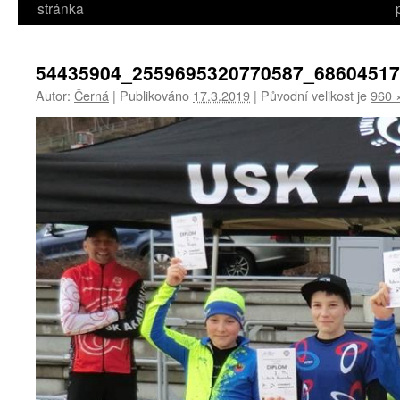
stránka
54435904_2559695320770587_6860451
Autor:
Černá
|
Publikováno
17.3.2019
|
Původní velikost je
960 