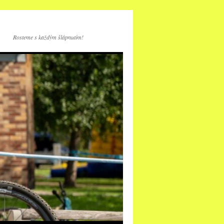
Rosteme s každým šlápnutím!