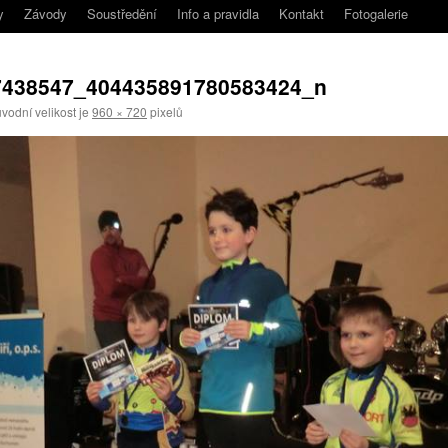
y
Závody
Soustředění
Info a pravidla
Kontakt
Fotogalerie
7438547_404435891780583424_n
vodní velikost je
960 × 720
pixelů