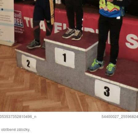
053537352810496_n
54400027_2559682
 oblíbené záložky.