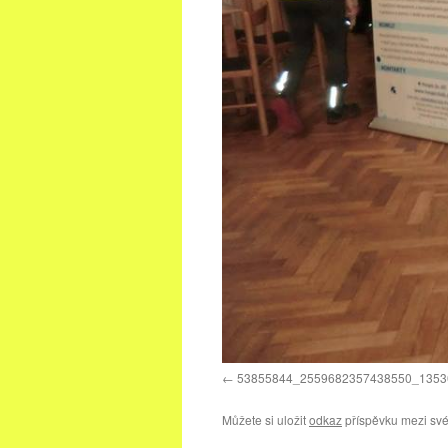
53855844_2559682357438550_1353
Můžete si uložit
odkaz
příspěvku mezi své