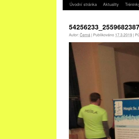
Úvodní stránka
Aktuality
Trénink
54256233_255968238
Autor:
Černá
|
Publikováno
17.3.2019
|
Pů