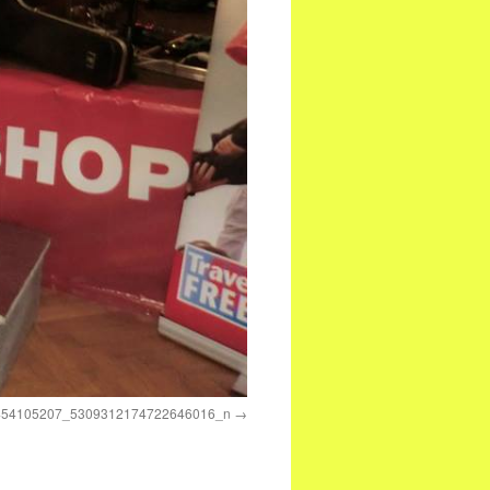
454105207_5309312174722646016_n