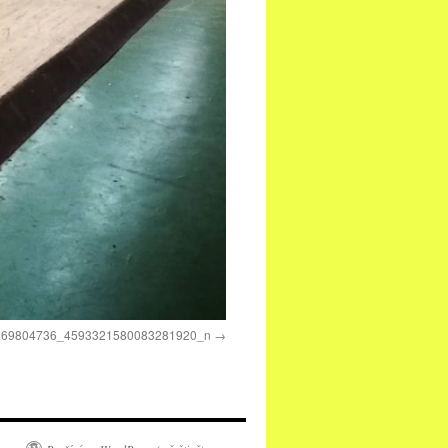
669804736_4593321580083281920_n