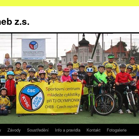
b z.s.
y
Závody
Soustředění
Info a pravidla
Kontakt
Fotogalerie