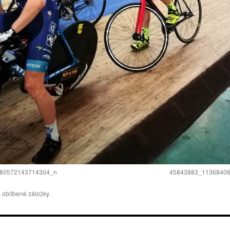
80572143714304_n
45843883_1136840
 oblíbené záložky.