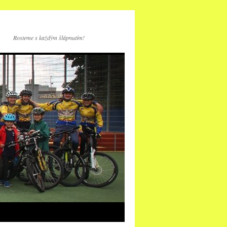
Rosteme s každým šlápnutím!