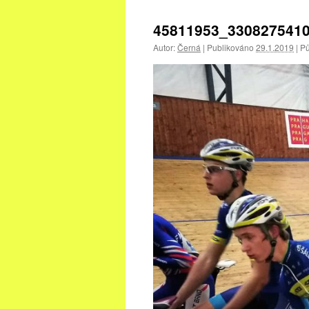
45811953_330827541
Autor:
Černá
|
Publikováno
29.1.2019
|
Pů