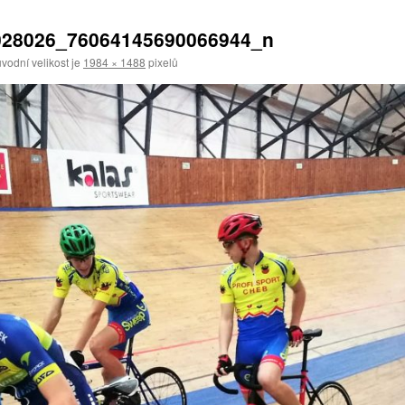
028026_76064145690066944_n
vodní velikost je
1984 × 1488
pixelů