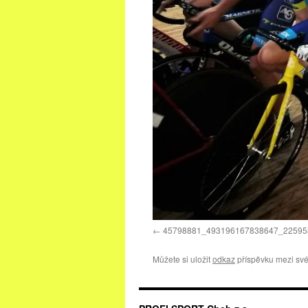
45798881_493196167838647_22595
Můžete si uložit
odkaz
příspěvku mezi své