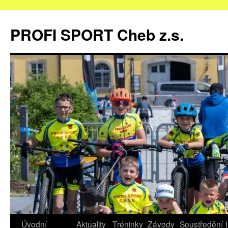
Přejít
k
PROFI SPORT Cheb z.s.
obsahu
webu
Úvodní
Aktuality
Tréninky
Závody
Soustředění