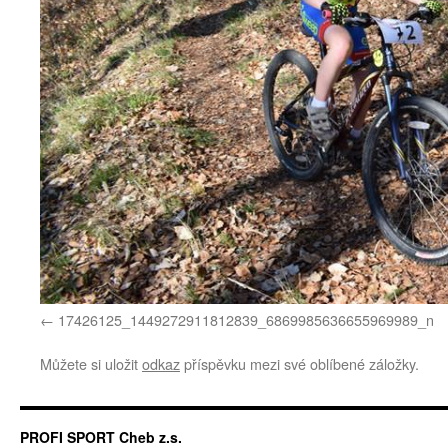
17426125_1449272911812839_6869985636655969989_n
Můžete si uložit
odkaz
příspěvku mezi své oblíbené záložky.
PROFI SPORT Cheb z.s.