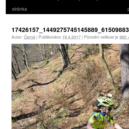
stránka
17426157_1449275745145889_6150988
Autor:
Černá
|
Publikováno
18.4.2017
|
Původní velikost je
960 