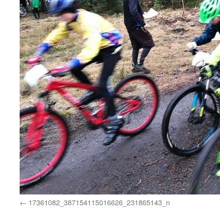
17361082_387154115016626_231865143_n