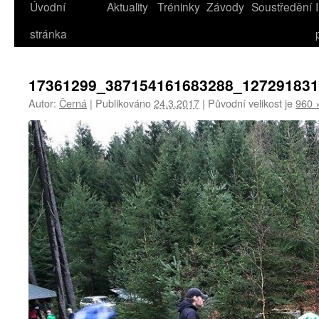
Úvodní
Aktuality
Tréninky
Závody
Soustředění
stránka
17361299_387154161683288_12729183
Autor:
Černá
|
Publikováno
24.3.2017
|
Původní velikost je
960 