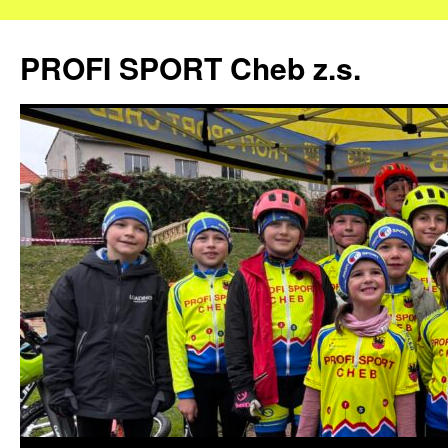
Přejít
k
PROFI SPORT Cheb z.s.
obsahu
webu