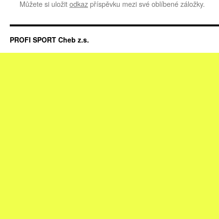
Můžete si uložit
odkaz
příspěvku mezi své oblíbené záložky.
PROFI SPORT Cheb z.s.