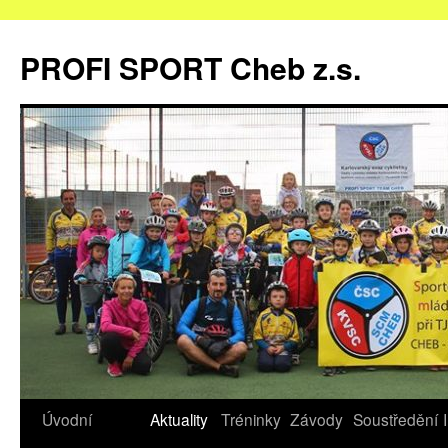
Přejít
k
PROFI SPORT Cheb z.s.
obsahu
webu
Úvodní
Aktuality
Tréninky
Závody
Soustředění