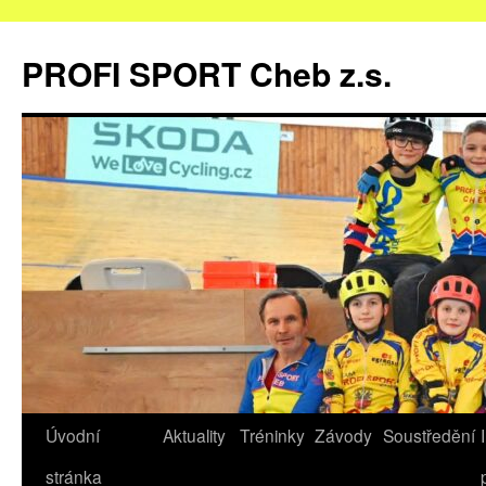
Přejít
k
PROFI SPORT Cheb z.s.
obsahu
webu
Úvodní
Aktuality
Tréninky
Závody
Soustředění
stránka