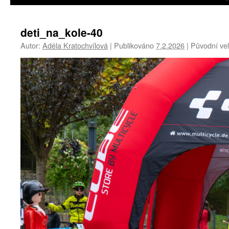
deti_na_kole-40
Autor:
Adéla Kratochvílová
|
Publikováno
7.2.2026
|
Původní vel