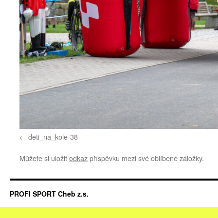
deti_na_kole-38
Můžete si uložit
odkaz
příspěvku mezi své oblíbené záložky.
PROFI SPORT Cheb z.s.