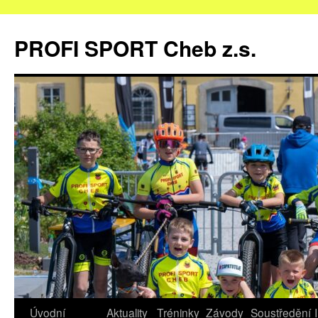
Přejít
k
PROFI SPORT Cheb z.s.
obsahu
webu
Úvodní
Aktuality
Tréninky
Závody
Soustředění