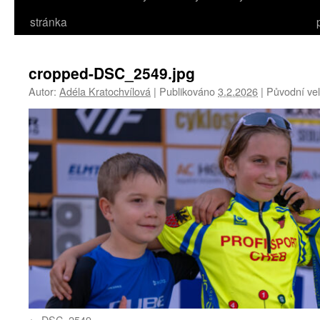
stránka
cropped-DSC_2549.jpg
Autor:
Adéla Kratochvílová
|
Publikováno
3.2.2026
|
Původní vel
DSC_2549