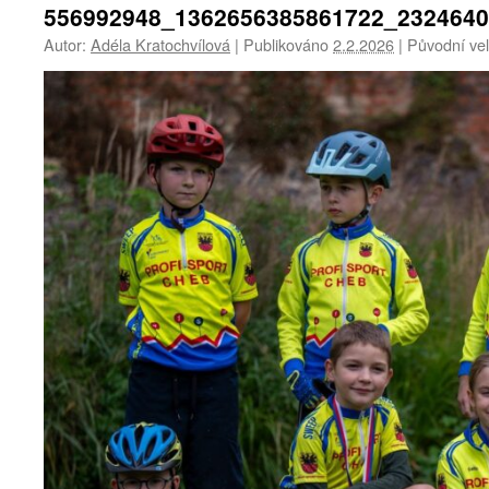
556992948_1362656385861722_232464
Autor:
Adéla Kratochvílová
|
Publikováno
2.2.2026
|
Původní vel