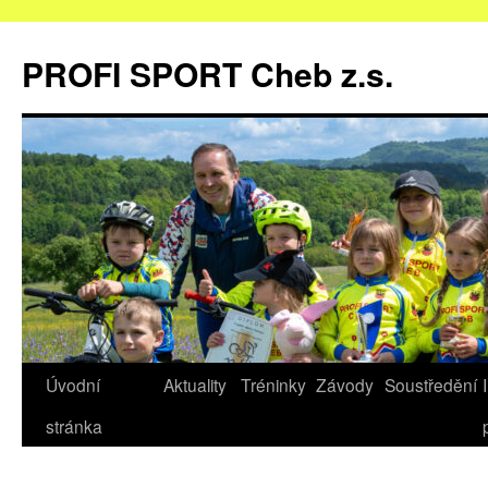
Přejít
k
PROFI SPORT Cheb z.s.
obsahu
webu
Úvodní
Aktuality
Tréninky
Závody
Soustředění
stránka