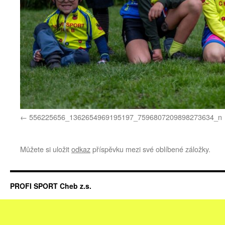
556225656_1362654969195197_7596807209898273634_n
Můžete si uložit
odkaz
příspěvku mezi své oblíbené záložky.
PROFI SPORT Cheb z.s.