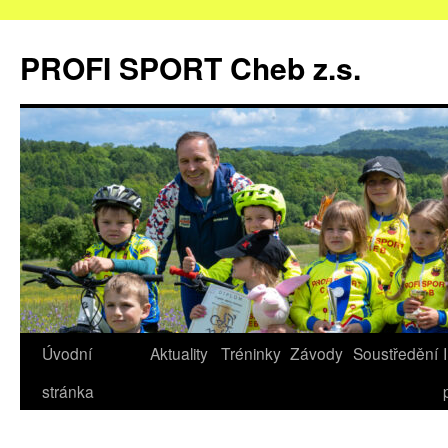
Přejít
k
PROFI SPORT Cheb z.s.
obsahu
webu
Úvodní
Aktuality
Tréninky
Závody
Soustředění
stránka